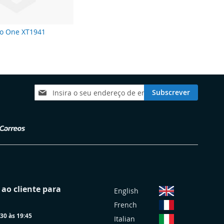
o One XT1941
Subscreva
Subscrever
a
nossa
Newsletter:
S
ao cliente para
English
e
French
l
30 às 19:45
e
Italian