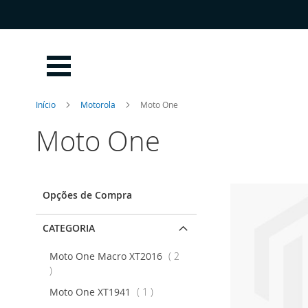
Ir
para
o
Conteúdo
Início
Motorola
Moto One
Moto One
Opções de Compra
CATEGORIA
Moto One Macro XT2016
2
artigos
artigo
Moto One XT1941
1