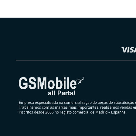
LISTA
À
DE
COMPARAÇÃO
Selecionar
DESEJOS
Loja
Empresa especializada na comercialização de peças de substituição 
Trabalhamos com as marcas mais importantes, realizamos vendas e
inscritos desde 2006 no registo comercial de Madrid – Espanha.