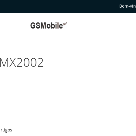
Bem-vin
RMX2002
rtigos