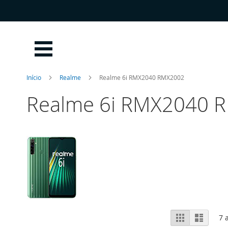
Ir
para
o
Conteúdo
Início
Realme
Realme 6i RMX2040 RMX2002
Realme 6i RMX2040 
Ver
Grelha
Lista
7
a
como