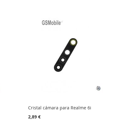
Decresc
Cristal cámara para Realme 6i
2,89 €