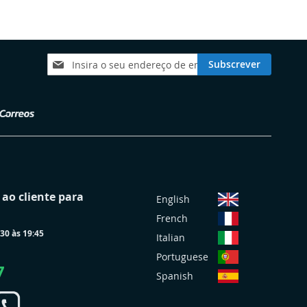
Subscreva
Subscrever
a
nossa
Newsletter:
S
ao cliente para
English
e
French
l
30 às 19:45
e
Italian
c
Portuguese
i
7
Spanish
o
n
a