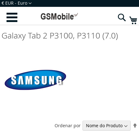
Ir
Moeda
€ EUR - Euro
para
Iniciar Sessão
Criar uma Conta
o
Sear
Conteúdo
Galaxy Tab 2 P3100, P3110 (7.0)
Ordenar por