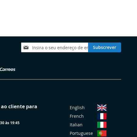
Subscreva
Subscrever
a
nossa
Newsletter:
S
ao cliente para
English
e
French
l
30 às 19:45
e
Italian
c
Portuguese
i