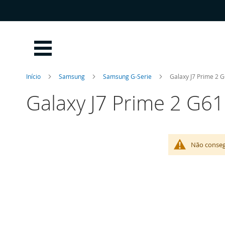
Ir
para
o
Conteúdo
Início
Samsung
Samsung G-Serie
Galaxy J7 Prime 2 
Galaxy J7 Prime 2 G6
Não conseg