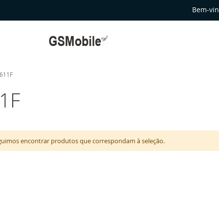
Bem-vin
G611F
11F
uimos encontrar produtos que correspondam à seleção.