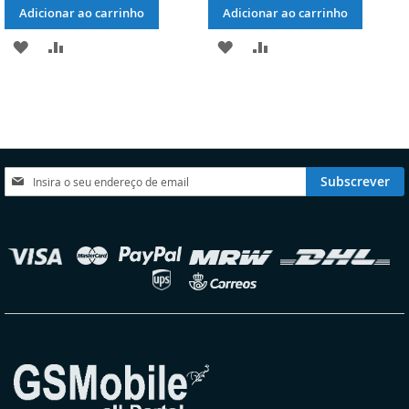
Adicionar ao carrinho
Adicionar ao carrinho
ADICIONAR
ADICIONAR
ADICIONAR
ADICIONAR
À
À
À
À
LISTA
COMPARAÇÃO
LISTA
COMPARAÇÃO
DE
DE
DESEJOS
DESEJOS
Subscreva
Subscrever
a
nossa
Newsletter:
elecionar
oja