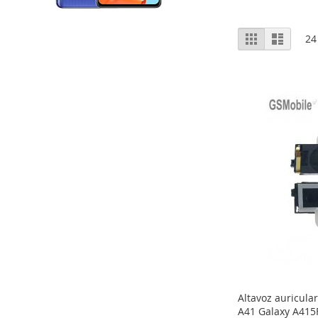
Ver
Grelha
Lista
24
como
Altavoz auricul
A41 Galaxy A415