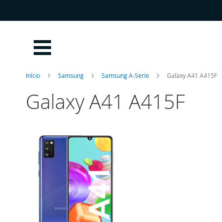
Ir
para
o
Conteúdo
Início
Samsung
Samsung A-Serie
Galaxy A41 A415F
Galaxy A41 A415F