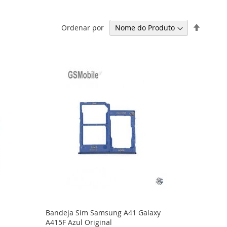
Definir
Ordenar por
Ordena
Decresc
Bandeja Sim Samsung A41 Galaxy
A415F Azul Original