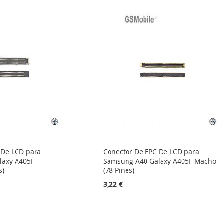
 De LCD para
Conector De FPC De LCD para
axy A405F -
Samsung A40 Galaxy A405F Macho
s)
(78 Pines)
3,22 €