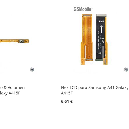
do & Volumen
Flex LCD para Samsung A41 Galaxy
laxy A415F
A415F
6,61 €