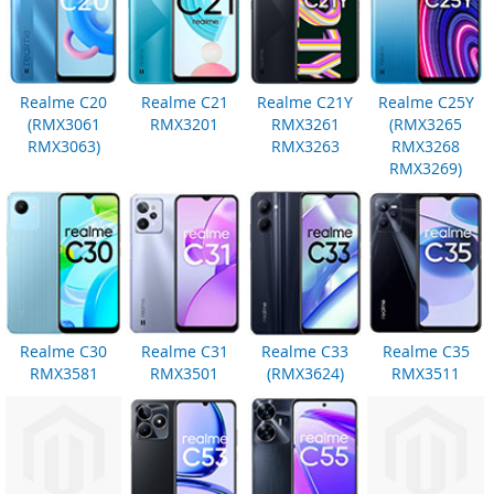
Realme C20
Realme C21
Realme C21Y
Realme C25Y
(RMX3061
RMX3201
RMX3261
(RMX3265
RMX3063)
RMX3263
RMX3268
RMX3269)
Realme C30
Realme C31
Realme C33
Realme C35
RMX3581
RMX3501
(RMX3624)
RMX3511