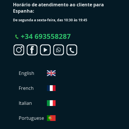
Horário de atendimento ao cliente para
Espanha:
De segunda a sexta-feira, das 10:30 às 19:45
+
34 693558287
S
English
e
l
e
French
c
i
Italian
o
n
Portuguese
a
r