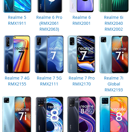
Realme 5
Realme 6 Pro
Realme 6
Realme 6i
RMX1911
(RMX2061
RMX2001
RMX2040
RMX2063)
RMX2002
Realme 7 4G
Realme 7 5G
Realme 7 Pro
Realme 7i
RMX2155
RMX2111
RMX2170
Global
RMX2193