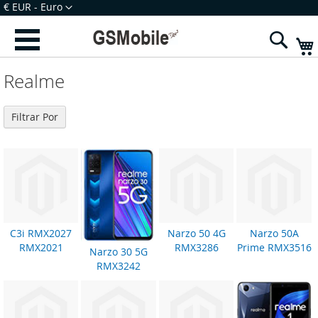
Ir
Moeda
€ EUR - Euro
para
Iniciar Sessão
Criar uma Conta
o
Sear
Conteúdo
Realme
Filtrar Por
C3i RMX2027
Narzo 50 4G
Narzo 50A
RMX2021
RMX3286
Prime RMX3516
Narzo 30 5G
RMX3242