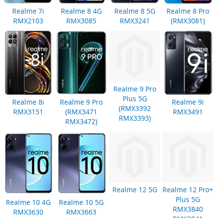
Realme 7i
Realme 8 4G
Realme 8 5G
Realme 8 Pro
RMX2103
RMX3085
RMX3241
(RMX3081)
Realme 9 Pro
Plus 5G
Realme 8i
Realme 9 Pro
Realme 9i
(RMX3392
RMX3151
(RMX3471
RMX3491
RMX3393)
RMX3472)
Realme 12 5G
Realme 12 Pro+
Plus 5G
Realme 10 4G
Realme 10 5G
RMX3840
RMX3630
RMX3663