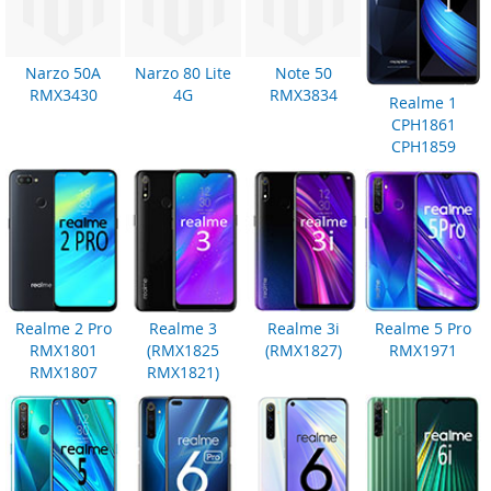
Narzo 50A
Narzo 80 Lite
Note 50
RMX3430
4G
RMX3834
Realme 1
CPH1861
CPH1859
Realme 2 Pro
Realme 3
Realme 3i
Realme 5 Pro
RMX1801
(RMX1825
(RMX1827)
RMX1971
RMX1807
RMX1821)