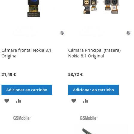
DESEJOS
DESEJOS
Cámara frontal Nokia 8.1
Cámara Principal (trasera)
Original
Nokia 8.1 Original
21,49 €
53,72 €
Adicionar ao carrinho
Adicionar ao carrinho
ADICIONAR
ADICIONAR
ADICIONAR
ADICIONAR
À
À
À
À
LISTA
COMPARAÇÃO
LISTA
COMPARAÇÃO
DE
DE