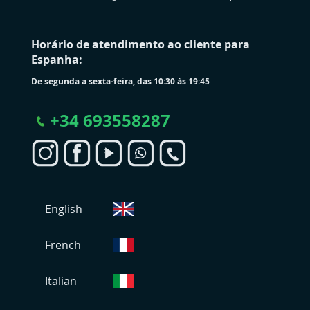
Horário de atendimento ao cliente para
Espanha:
De segunda a sexta-feira, das 10:30 às 19:45
+
34 693558287
S
English
e
l
e
French
c
i
Italian
o
n