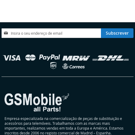
LISTA
COMPARAÇÃO
LISTA
COMPARAÇÃO
DE
DE
DESEJOS
DESEJOS
Subscreva
Subscrever
a
nossa
Newsletter:
elecionar
oja
Empresa especializada na comercialização de peças de substituição e
acessórios para telemóveis. Trabalhamos com as marcas mais
importantes, realizamos vendas em toda a Europa e América. Estamos
inscritos desde 2006 no registo comercial de Madrid – Espanha.