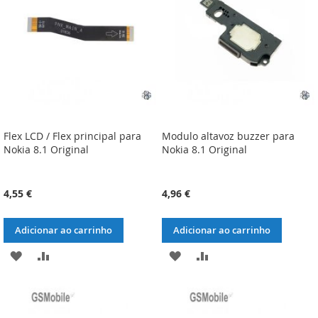
DESEJOS
DESEJOS
Flex LCD / Flex principal para
Modulo altavoz buzzer para
Nokia 8.1 Original
Nokia 8.1 Original
4,55 €
4,96 €
Adicionar ao carrinho
Adicionar ao carrinho
ADICIONAR
ADICIONAR
ADICIONAR
ADICIONAR
À
À
À
À
LISTA
COMPARAÇÃO
LISTA
COMPARAÇÃO