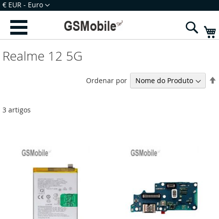
Ir
Moeda
€ EUR - Euro
para
Iniciar Sessão
Criar uma Conta
o
Sear
Conteúdo
Realme 12 5G
Ordenar por
3
artigos