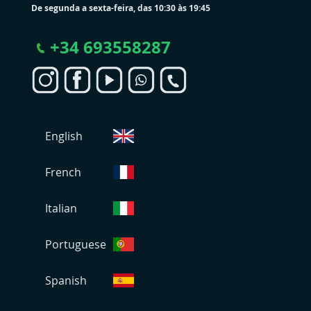
De segunda a sexta-feira, das 10:30 às 19:45
+
34 693558287
S
English
e
l
e
French
c
i
Italian
o
n
Portuguese
a
r
L
Spanish
o
j