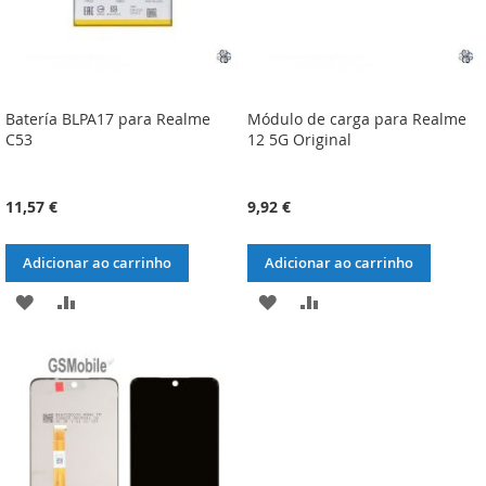
Batería BLPA17 para Realme
Módulo de carga para Realme
C53
12 5G Original
11,57 €
9,92 €
Adicionar ao carrinho
Adicionar ao carrinho
ADICIONAR
ADICIONAR
ADICIONAR
ADICIONAR
À
À
À
À
LISTA
COMPARAÇÃO
LISTA
COMPARAÇÃO
DE
DE
DESEJOS
DESEJOS