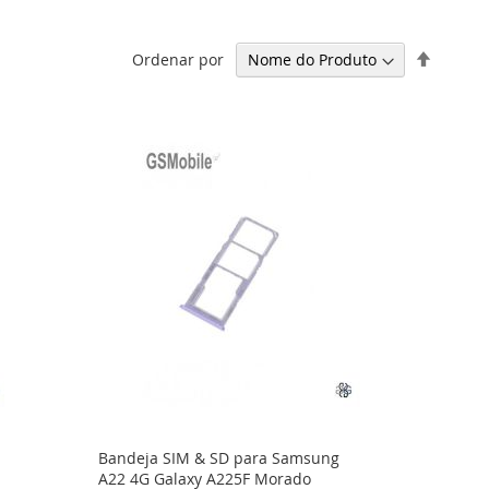
Definir
Ordenar por
Ordena
Decresc
Bandeja SIM & SD para Samsung
A22 4G Galaxy A225F Morado