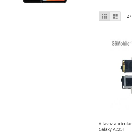
Ver
Grelha
Lista
27
como
Altavoz auricul
Galaxy A225F