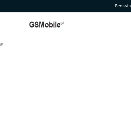
Bem-vin
5F