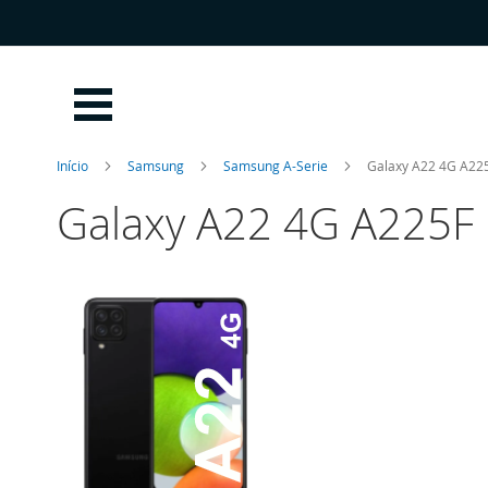
Ir
para
o
Conteúdo
Início
Samsung
Samsung A-Serie
Galaxy A22 4G A22
Galaxy A22 4G A225F