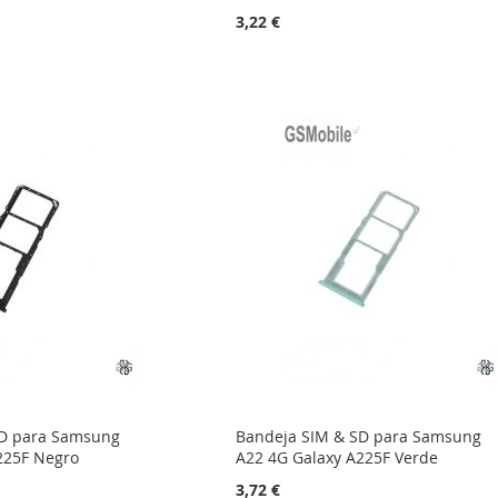
3,22 €
SD para Samsung
Bandeja SIM & SD para Samsung
225F Negro
A22 4G Galaxy A225F Verde
3,72 €