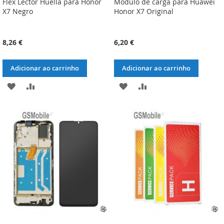
Flex Lector Huella para Honor
Módulo de carga para Huawei
X7 Negro
Honor X7 Original
8,26 €
6,20 €
Adicionar ao carrinho
Adicionar ao carrinho
ADICIONAR
ADICIONAR
ADICIONAR
ADICIONAR
À
À
À
À
LISTA
COMPARAÇÃO
LISTA
COMPARAÇÃO
DE
DE
DESEJOS
DESEJOS