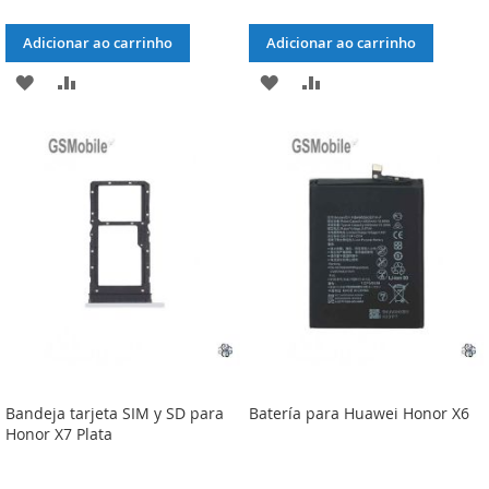
Adicionar ao carrinho
Adicionar ao carrinho
ADICIONAR
ADICIONAR
ADICIONAR
ADICIONAR
À
À
À
À
LISTA
COMPARAÇÃO
LISTA
COMPARAÇÃO
DE
DE
DESEJOS
DESEJOS
Bandeja tarjeta SIM y SD para
Batería para Huawei Honor X6
Honor X7 Plata