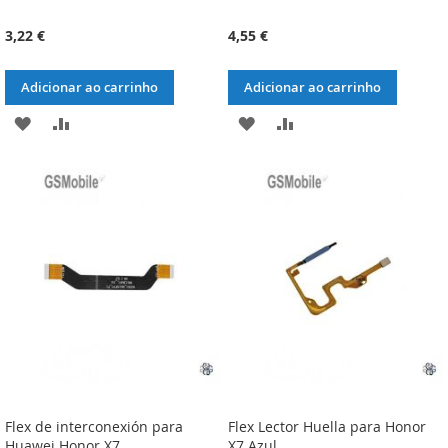
3,22 €
4,55 €
Adicionar ao carrinho
Adicionar ao carrinho
ADICIONAR
ADICIONAR
ADICIONAR
ADICIONAR
À
À
À
À
LISTA
COMPARAÇÃO
LISTA
COMPARAÇÃO
DE
DE
DESEJOS
DESEJOS
Flex de interconexión para
Flex Lector Huella para Honor
Huawei Honor X7
X7 Azul