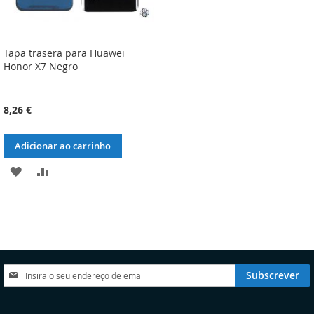
Tapa trasera para Huawei
Honor X7 Negro
8,26 €
Adicionar ao carrinho
ADICIONAR
ADICIONAR
À
À
LISTA
COMPARAÇÃO
DE
DESEJOS
Subscreva
Subscrever
a
nossa
Newsletter: