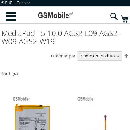
Ir
Moeda
€ EUR - Euro
para
Iniciar Sessão
Criar uma Conta
o
Sear
Conteúdo
MediaPad T5 10.0 AGS2-L09 AGS2-
W09 AGS2-W19
Ordenar por
6
artigos