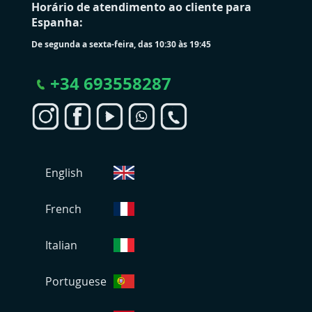
Horário de atendimento ao cliente para
Espanha:
De segunda a sexta-feira, das 10:30 às 19:45
+
34 693558287
S
English
e
l
e
French
c
i
Italian
o
n
Portuguese
a
r