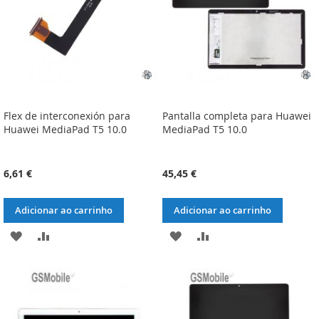
Flex de interconexión para
Pantalla completa para Huawei
Huawei MediaPad T5 10.0
MediaPad T5 10.0
6,61 €
45,45 €
Adicionar ao carrinho
Adicionar ao carrinho
ADICIONAR
ADICIONAR
ADICIONAR
ADICIONAR
À
À
À
À
LISTA
COMPARAÇÃO
LISTA
COMPARAÇÃO
DE
DE