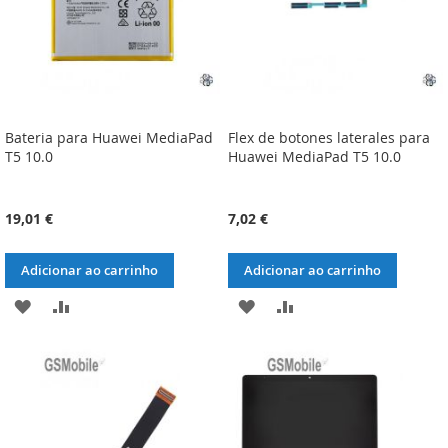
Bateria para Huawei MediaPad
Flex de botones laterales para
T5 10.0
Huawei MediaPad T5 10.0
19,01 €
7,02 €
Adicionar ao carrinho
Adicionar ao carrinho
ADICIONAR
ADICIONAR
ADICIONAR
ADICIONAR
À
À
À
À
LISTA
COMPARAÇÃO
LISTA
COMPARAÇÃO
DE
DE
DESEJOS
DESEJOS