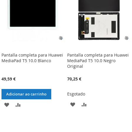
DESEJOS
DESEJOS
Pantalla completa para Huawei
Pantalla completa para Huawei
MediaPad T5 10.0 Blanco
MediaPad T5 10.0 Negro
Original
49,59 €
70,25 €
Esgotado
Adicionar ao carrinho
ADICIONAR
ADICIONAR
ADICIONAR
ADICIONAR
À
À
À
À
LISTA
COMPARAÇÃO
LISTA
COMPARAÇÃO