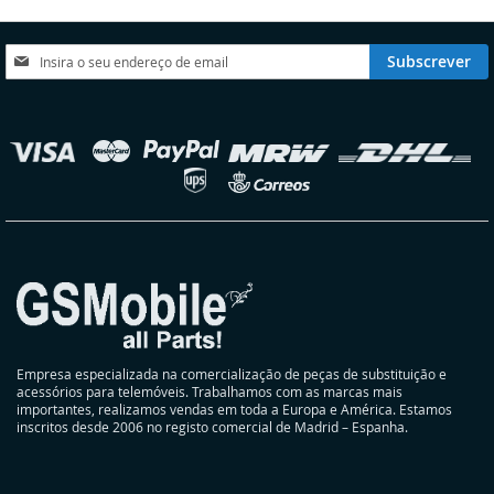
DE
DE
DESEJOS
DESEJOS
Subscreva
Subscrever
a
nossa
Newsletter:
elecionar
oja
Empresa especializada na comercialização de peças de substituição e
acessórios para telemóveis. Trabalhamos com as marcas mais
importantes, realizamos vendas em toda a Europa e América. Estamos
inscritos desde 2006 no registo comercial de Madrid – Espanha.