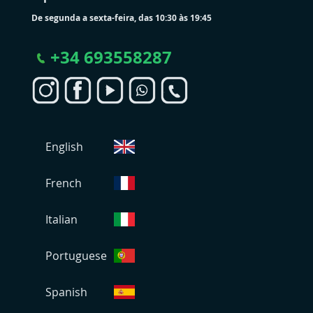
De segunda a sexta-feira, das 10:30 às 19:45
+
34 693558287
S
English
e
l
e
French
c
i
Italian
o
n
Portuguese
a
r
L
Spanish
o