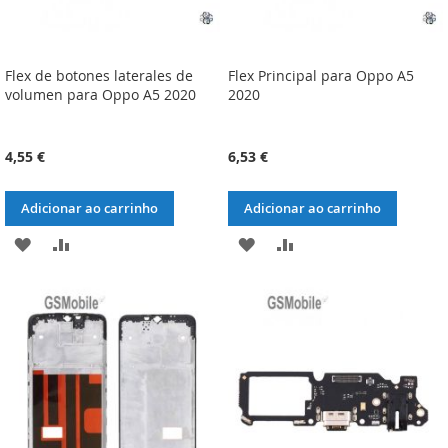
Flex de botones laterales de
Flex Principal para Oppo A5
volumen para Oppo A5 2020
2020
4,55 €
6,53 €
Adicionar ao carrinho
Adicionar ao carrinho
ADICIONAR
ADICIONAR
ADICIONAR
ADICIONAR
À
À
À
À
LISTA
COMPARAÇÃO
LISTA
COMPARAÇÃO
DE
DE
DESEJOS
DESEJOS