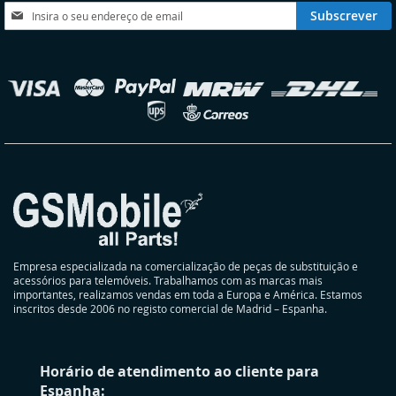
DESEJOS
DESEJOS
Subscreva
Subscrever
a
nossa
Newsletter:
elecionar
oja
Empresa especializada na comercialização de peças de substituição e
acessórios para telemóveis. Trabalhamos com as marcas mais
importantes, realizamos vendas em toda a Europa e América. Estamos
inscritos desde 2006 no registo comercial de Madrid – Espanha.
Horário de atendimento ao cliente para
Espanha: