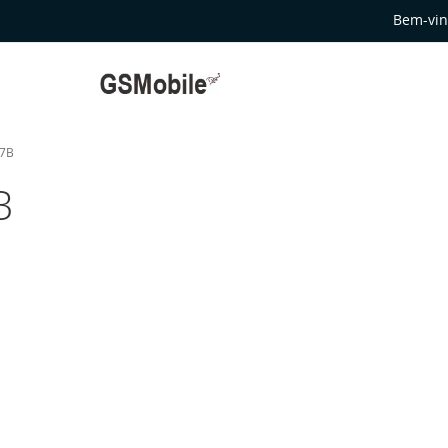
Bem-vin
07B
B