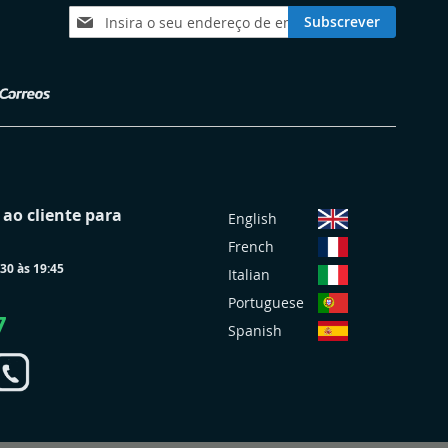
Subscreva
Subscrever
a
nossa
Newsletter:
S
ao cliente para
English
e
French
l
30 às 19:45
e
Italian
c
Portuguese
i
7
Spanish
o
n
a
r
L
o