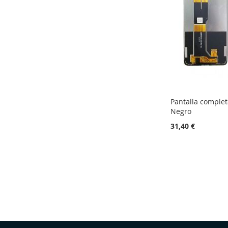
Pantalla complet
Negro
31,40 €
Adicionar ao carrinho
ADICIONAR
À
ADICIONAR
LISTA
À
DE
COMPARAÇÃO