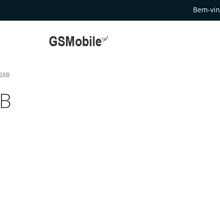
Bem-vin
928B
8B