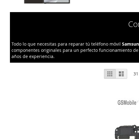
Co
Todo lo que necesitas para reparar tú teléfono móvil
Samsung
componentes originales para un perfecto funcionamiento de s
años de experiencia.
Ver
Grelha
Lista
31
como