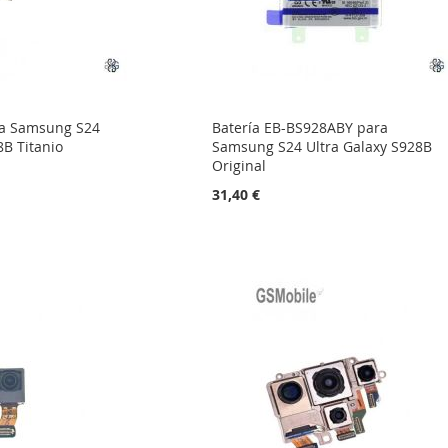
ra Samsung S24
Batería EB-BS928ABY para
8B Titanio
Samsung S24 Ultra Galaxy S928B
Original
31,40 €