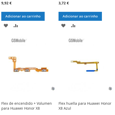
9,92 €
3,72 €
Adicionar ao carrinho
Adicionar ao carrinho
ADICIONAR
ADICIONAR
ADICIONAR
ADICIONAR
À
À
À
À
LISTA
COMPARAÇÃO
LISTA
COMPARAÇÃO
DE
DE
DESEJOS
DESEJOS
Flex de encendido + Volumen
Flex huella para Huawei Honor
para Huawei Honor X8
X8 Azul