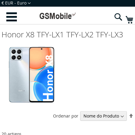
Ir
Moeda
€ EUR - Euro
para
Iniciar Sessão
Criar uma Conta
o
Sear
Conteúdo
Honor X8 TFY-LX1 TFY-LX2 TFY-LX3
Ordenar por
20
artigos