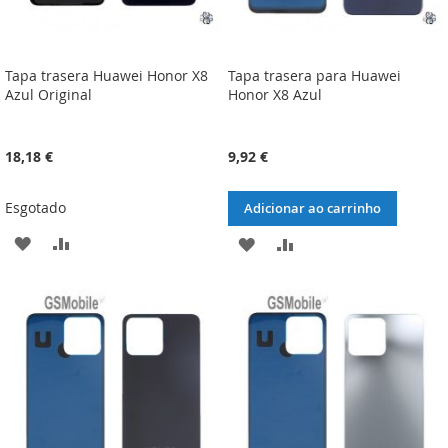
Tapa trasera Huawei Honor X8
Tapa trasera para Huawei
Azul Original
Honor X8 Azul
18,18 €
9,92 €
Esgotado
Adicionar ao carrinho
ADICIONAR
ADICIONAR
ADICIONAR
ADICIONAR
À
À
À
À
LISTA
COMPARAÇÃO
LISTA
COMPARAÇÃO
DE
DE
DESEJOS
DESEJOS