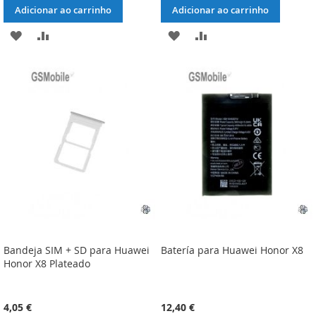
Adicionar ao carrinho
Adicionar ao carrinho
ADICIONAR
ADICIONAR
ADICIONAR
ADICIONAR
À
À
À
À
LISTA
COMPARAÇÃO
LISTA
COMPARAÇÃO
DE
DE
DESEJOS
DESEJOS
Bandeja SIM + SD para Huawei
Batería para Huawei Honor X8
Honor X8 Plateado
4,05 €
12,40 €