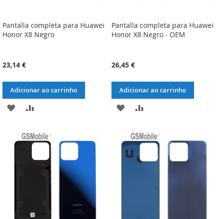
Pantalla completa para Huawei
Pantalla completa para Huawei
Honor X8 Negro
Honor X8 Negro - OEM
23,14 €
26,45 €
Adicionar ao carrinho
Adicionar ao carrinho
ADICIONAR
ADICIONAR
ADICIONAR
ADICIONAR
À
À
À
À
LISTA
COMPARAÇÃO
LISTA
COMPARAÇÃO
DE
DE
DESEJOS
DESEJOS