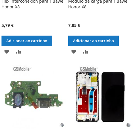
Flex interconexión para Huawei
Módulo de carga para Huawei
Honor X8
Honor X8
5,79 €
7,85 €
Adicionar ao carrinho
Adicionar ao carrinho
ADICIONAR
ADICIONAR
ADICIONAR
ADICIONAR
À
À
À
À
LISTA
COMPARAÇÃO
LISTA
COMPARAÇÃO
DE
DE
DESEJOS
DESEJOS