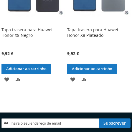
Tapa trasera para Huawei
Tapa trasera para Huawei
Honor X8 Negro
Honor X8 Plateado
9,92 €
9,92 €
Adicionar ao carrinho
Adicionar ao carrinho
ADICIONAR
ADICIONAR
ADICIONAR
ADICIONAR
À
À
À
À
LISTA
COMPARAÇÃO
LISTA
COMPARAÇÃO
DE
DE
DESEJOS
DESEJOS
Subscreva
Subscrever
a