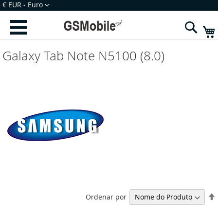
Ir
Moeda
€ EUR - Euro
para
Iniciar Sessão
Criar uma Conta
o
Sear
Conteúdo
Galaxy Tab Note N5100 (8.0)
Ordenar por