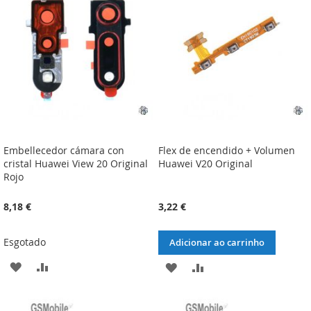
DE
DE
DESEJOS
DESEJOS
Embellecedor cámara con
Flex de encendido + Volumen
cristal Huawei View 20 Original
Huawei V20 Original
Rojo
8,18 €
3,22 €
Esgotado
Adicionar ao carrinho
ADICIONAR
ADICIONAR
ADICIONAR
ADICIONAR
À
À
À
À