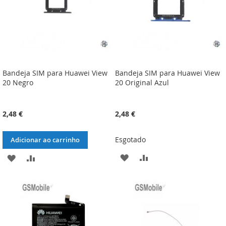
Bandeja SIM para Huawei View
Bandeja SIM para Huawei View
20 Negro
20 Original Azul
2,48 €
2,48 €
Esgotado
Adicionar ao carrinho
ADICIONAR
ADICIONAR
ADICIONAR
ADICIONAR
À
À
À
À
LISTA
COMPARAÇÃO
LISTA
COMPARAÇÃO
DE
DE