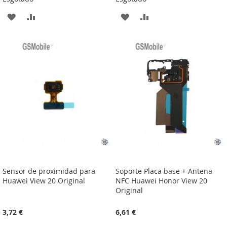
ADICIONAR
ADICIONAR
ADICIONAR
ADICIONAR
À
À
À
À
LISTA
COMPARAÇÃO
LISTA
COMPARAÇÃO
DE
DE
DESEJOS
DESEJOS
Sensor de proximidad para
Soporte Placa base + Antena
Huawei View 20 Original
NFC Huawei Honor View 20
Original
3,72 €
6,61 €