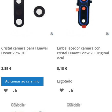
DESEJOS
DESEJOS
Cristal cámara para Huawei
Embellecedor cámara con
Honor View 20
cristal Huawei View 20 Original
Azul
2,89 €
8,18 €
Esgotado
Adicionar ao carrinho
ADICIONAR
ADICIONAR
ADICIONAR
ADICIONAR
À
À
À
À
LISTA
COMPARAÇÃO
LISTA
COMPARAÇÃO