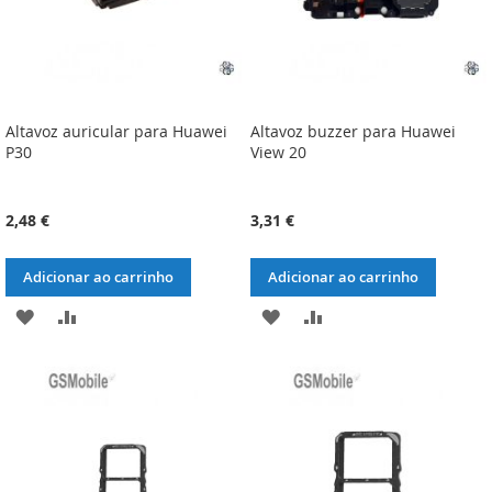
Altavoz auricular para Huawei
Altavoz buzzer para Huawei
P30
View 20
2,48 €
3,31 €
Adicionar ao carrinho
Adicionar ao carrinho
ADICIONAR
ADICIONAR
ADICIONAR
ADICIONAR
À
À
À
À
LISTA
COMPARAÇÃO
LISTA
COMPARAÇÃO
DE
DE
DESEJOS
DESEJOS