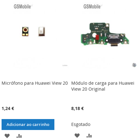
LISTA
COMPARAÇÃO
LISTA
COMPARAÇÃO
DE
DE
DESEJOS
DESEJOS
Micrófono para Huawei View 20
Módulo de carga para Huawei
View 20 Original
1,24 €
8,18 €
Esgotado
Adicionar ao carrinho
ADICIONAR
ADICIONAR
ADICIONAR
ADICIONAR