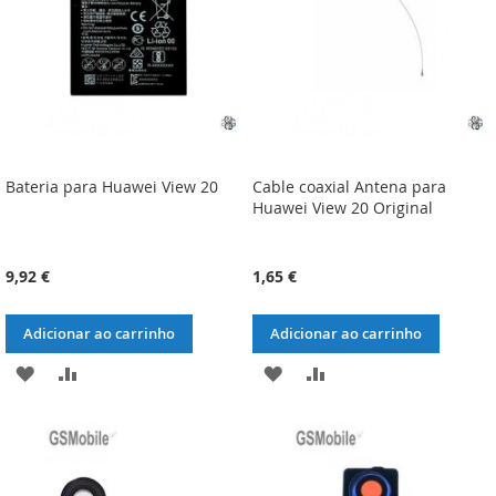
DESEJOS
DESEJOS
Bateria para Huawei View 20
Cable coaxial Antena para
Huawei View 20 Original
9,92 €
1,65 €
Adicionar ao carrinho
Adicionar ao carrinho
ADICIONAR
ADICIONAR
ADICIONAR
ADICIONAR
À
À
À
À
LISTA
COMPARAÇÃO
LISTA
COMPARAÇÃO
DE
DE