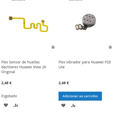
LISTA
COMPARAÇÃO
LISTA
COMPARAÇÃO
DE
DE
DESEJOS
DESEJOS
Flex Sensor de huellas
Flex vibrador para Huawei P20
dactilares Huawei View 20
Lite
Original
2,48 €
2,48 €
Esgotado
Adicionar ao carrinho
ADICIONAR
ADICIONAR
ADICIONAR
ADICIONAR
À
À
À
À