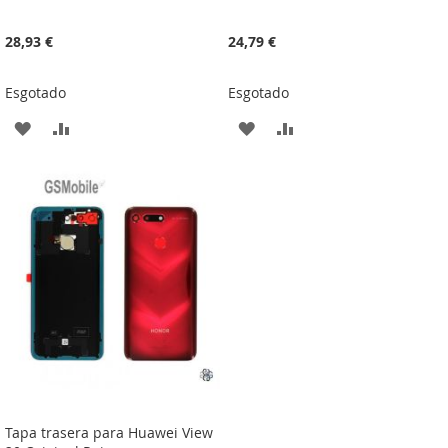
28,93 €
24,79 €
Esgotado
Esgotado
ADICIONAR
ADICIONAR
ADICIONAR
ADICIONAR
À
À
À
À
LISTA
COMPARAÇÃO
LISTA
COMPARAÇÃO
DE
DE
DESEJOS
DESEJOS
Tapa trasera para Huawei View