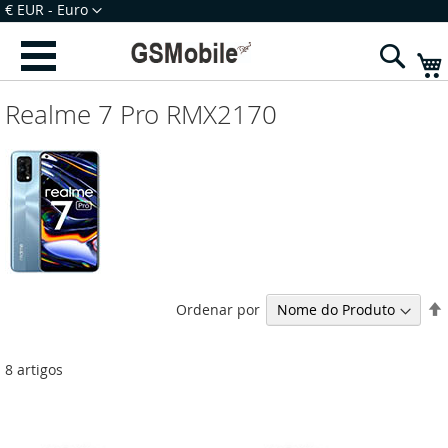
Ir
Moeda
€ EUR - Euro
para
Iniciar Sessão
Criar uma Conta
o
Sear
Conteúdo
Realme 7 Pro RMX2170
Ordenar por
8
artigos