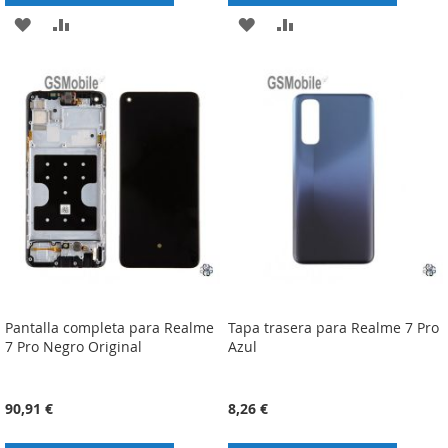
ADICIONAR
ADICIONAR
ADICIONAR
ADICIONAR
À
À
À
À
LISTA
COMPARAÇÃO
LISTA
COMPARAÇÃO
DE
DE
DESEJOS
DESEJOS
Pantalla completa para Realme
Tapa trasera para Realme 7 Pro
7 Pro Negro Original
Azul
90,91 €
8,26 €