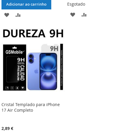
Esgotado
Adicionar ao carrinho
ADICIONAR
ADICIONAR
ADICIONAR
ADICIONAR
À
À
À
À
LISTA
COMPARAÇÃO
LISTA
COMPARAÇÃO
DE
DE
DESEJOS
DESEJOS
Cristal Templado para iPhone
17 Air Completo
2,89 €