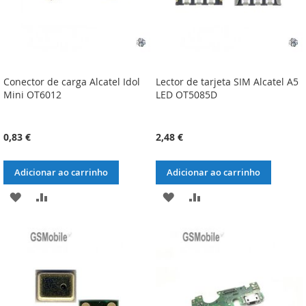
Conector de carga Alcatel Idol
Lector de tarjeta SIM Alcatel A5
Mini OT6012
LED OT5085D
0,83 €
2,48 €
Adicionar ao carrinho
Adicionar ao carrinho
ADICIONAR
ADICIONAR
ADICIONAR
ADICIONAR
À
À
À
À
LISTA
COMPARAÇÃO
LISTA
COMPARAÇÃO
DE
DE
DESEJOS
DESEJOS