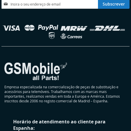
DESEJOS
DESEJOS
Subscreva
Subscrever
a
nossa
Newsletter:
elecionar
oja
Empresa especializada na comercialização de peças de substituição e
acessórios para telemóveis. Trabalhamos com as marcas mais
importantes, realizamos vendas em toda a Europa e América. Estamos
inscritos desde 2006 no registo comercial de Madrid – Espanha.
Horário de atendimento ao cliente para
Espanha: