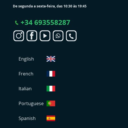
De segunda a sexta-feira, das 10:30 às 19:45
+
34 693558287
S
English
e
l
e
French
c
i
Italian
o
n
Portuguese
a
r
L
Spanish
o