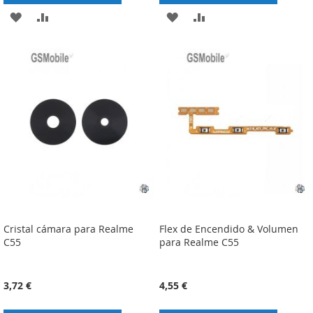
ADICIONAR
ADICIONAR
ADICIONAR
ADICIONAR
À
À
À
À
LISTA
COMPARAÇÃO
LISTA
COMPARAÇÃO
DE
DE
DESEJOS
DESEJOS
Cristal cámara para Realme
Flex de Encendido & Volumen
C55
para Realme C55
3,72 €
4,55 €