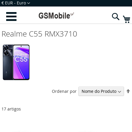
Ir
Moeda
€ EUR - Euro
para
Iniciar Sessão
Criar uma Conta
o
Sear
Conteúdo
Realme C55 RMX3710
Ordenar por
17
artigos