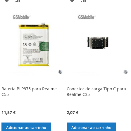
À
À
À
À
LISTA
COMPARAÇÃO
LISTA
COMPARAÇÃO
DE
DE
DESEJOS
DESEJOS
Batería BLP875 para Realme
Conector de carga Tipo C para
C55
Realme C35
11,57 €
2,07 €
Adicionar ao carrinho
Adicionar ao carrinho