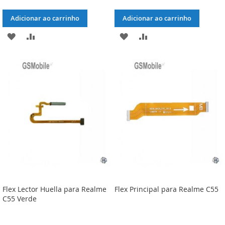
Adicionar ao carrinho
Adicionar ao carrinho
ADICIONAR
ADICIONAR
ADICIONAR
ADICIONAR
À
À
À
À
LISTA
COMPARAÇÃO
LISTA
COMPARAÇÃO
DE
DE
DESEJOS
DESEJOS
Flex Lector Huella para Realme
Flex Principal para Realme C55
C55 Verde