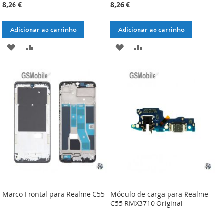
8,26 €
8,26 €
Adicionar ao carrinho
Adicionar ao carrinho
ADICIONAR
ADICIONAR
ADICIONAR
ADICIONAR
À
À
À
À
LISTA
COMPARAÇÃO
LISTA
COMPARAÇÃO
DE
DE
DESEJOS
DESEJOS
Marco Frontal para Realme C55
Módulo de carga para Realme
C55 RMX3710 Original