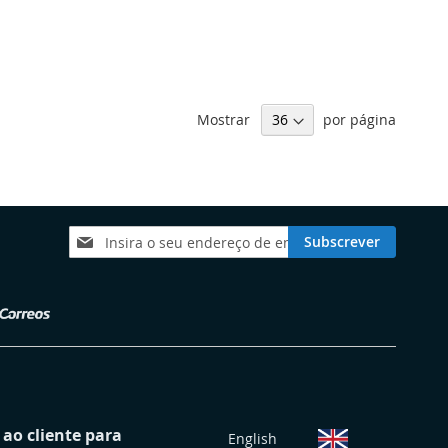
Mostrar
por página
Subscreva
Subscrever
a
nossa
Newsletter:
S
ao cliente para
English