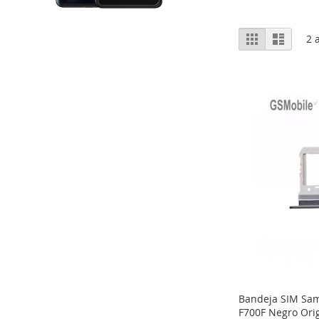
Ver
Grelha
Lista
2
a
como
Bandeja SIM Sam
F700F Negro Orig