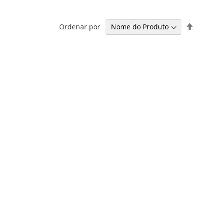
Definir
Ordenar por
Ordena
Decresc