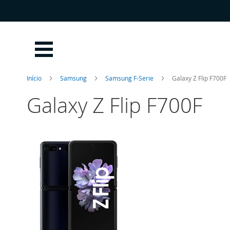
Ir
para
o
Conteúdo
Início
Samsung
Samsung F-Serie
Galaxy Z Flip F700F
Galaxy Z Flip F700F