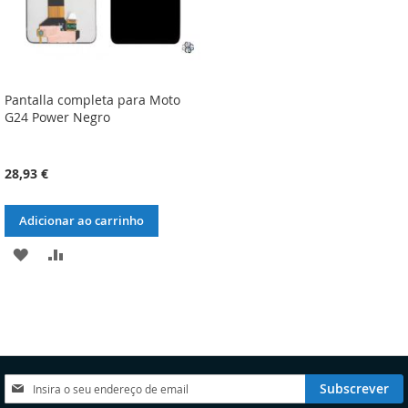
Pantalla completa para Moto
G24 Power Negro
28,93 €
Adicionar ao carrinho
ADICIONAR
ADICIONAR
À
À
LISTA
COMPARAÇÃO
DE
DESEJOS
Subscreva
Subscrever
a