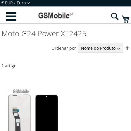
Ir
Moeda
€ EUR - Euro
para
Iniciar Sessão
Criar uma Conta
o
Sear
Conteúdo
Moto G24 Power XT2425
Ordenar por
1
artigo