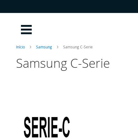
Ir
para
o
Conteúdo
Início
Samsung
Samsung C-Serie
Samsung C-Serie