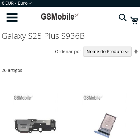
Ir
Moeda
€ EUR - Euro
para
Iniciar Sessão
Criar uma Conta
o
Sear
Conteúdo
Galaxy S25 Plus S936B
Ordenar por
26
artigos