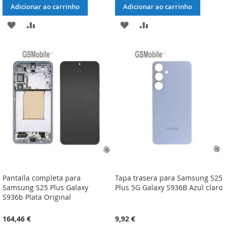
Adicionar ao carrinho
Adicionar ao carrinho
ADICIONAR
ADICIONAR
ADICIONAR
ADICIONAR
À
À
À
À
LISTA
COMPARAÇÃO
LISTA
COMPARAÇÃO
DE
DE
DESEJOS
DESEJOS
Pantalla completa para
Tapa trasera para Samsung S25
Samsung S25 Plus Galaxy
Plus 5G Galaxy S936B Azul claro
S936b Plata Original
164,46 €
9,92 €