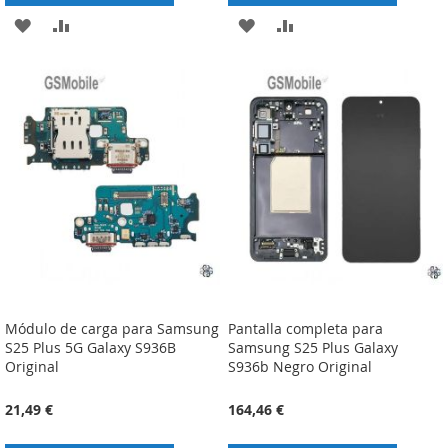
ADICIONAR
ADICIONAR
ADICIONAR
ADICIONAR
À
À
À
À
LISTA
COMPARAÇÃO
LISTA
COMPARAÇÃO
DE
DE
DESEJOS
DESEJOS
Módulo de carga para Samsung
Pantalla completa para
S25 Plus 5G Galaxy S936B
Samsung S25 Plus Galaxy
Original
S936b Negro Original
21,49 €
164,46 €