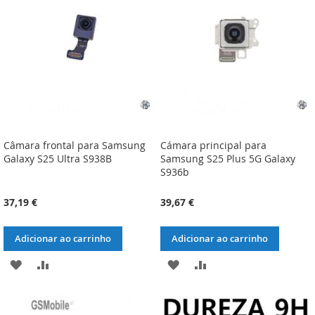
DE
DE
DESEJOS
DESEJOS
Câmara frontal para Samsung
Cámara principal para
Galaxy S25 Ultra S938B
Samsung S25 Plus 5G Galaxy
S936b
37,19 €
39,67 €
Adicionar ao carrinho
Adicionar ao carrinho
ADICIONAR
ADICIONAR
ADICIONAR
ADICIONAR
À
À
À
À
LISTA
COMPARAÇÃO
LISTA
COMPARAÇÃO