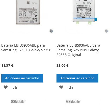
DESEJOS
DESEJOS
Batería EB-BS936ABE para
Batería EB-BS936ABE para
Samsung S25 FE Galaxy S731B
Samsung S25 Plus Galaxy
S936B Original
11,57 €
33,06 €
Adicionar ao carrinho
Adicionar ao carrinho
ADICIONAR
ADICIONAR
ADICIONAR
ADICIONAR
À
À
À
À
LISTA
COMPARAÇÃO
LISTA
COMPARAÇÃO