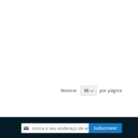
Mostrar
por página
Subscreva
Subscrever
a