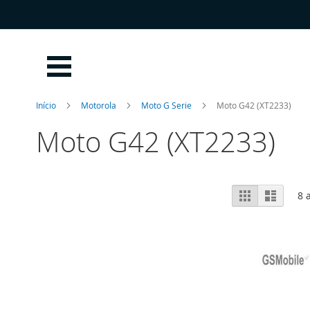
Ir
para
o
Conteúdo
Início
Motorola
Moto G Serie
Moto G42 (XT2233)
Moto G42 (XT2233)
Ver
Grelha
Lista
8
a
como