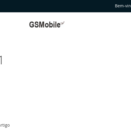
Bem-vin
1
rtigo