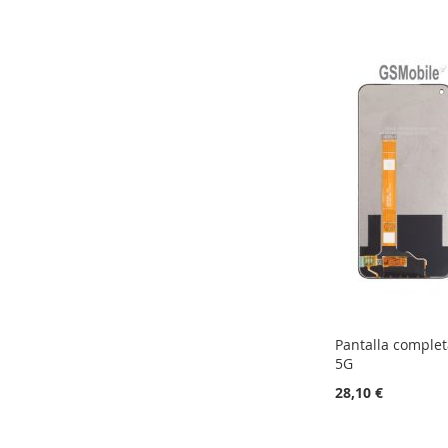
Pantalla comple
5G
28,10 €
Adicionar ao carrinho