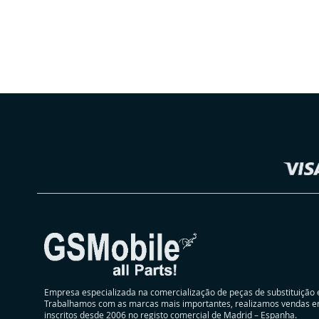
ADICIONAR
À
ADICIONAR
LISTA
À
DE
COMPARAÇÃO
Selecionar
DESEJOS
Loja
Empresa especializada na comercialização de peças de substituição 
Trabalhamos com as marcas mais importantes, realizamos vendas e
inscritos desde 2006 no registo comercial de Madrid – Espanha.