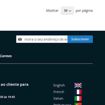
Mostrar
por página
Subscreva
Subscrever
a
nossa
Newsletter:
S
ao cliente para
English
e
French
l
30 às 19:45
e
Italian
c
Portuguese