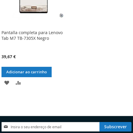
Pantalla completa para Lenovo
Tab M7 TB-7305X Negro
39,67 €
Adicionar ao carrinho
ADICIONAR
ADICIONAR
À
À
LISTA
COMPARAÇÃO
DE
DESEJOS
Subscreva
Subscrever
a