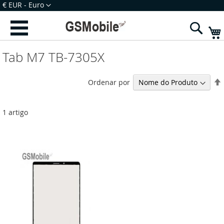
Ir
Moeda
€ EUR - Euro
para
Iniciar Sessão
Criar uma Conta
o
Sear
Conteúdo
Tab M7 TB-7305X
Ordenar por
1
artigo