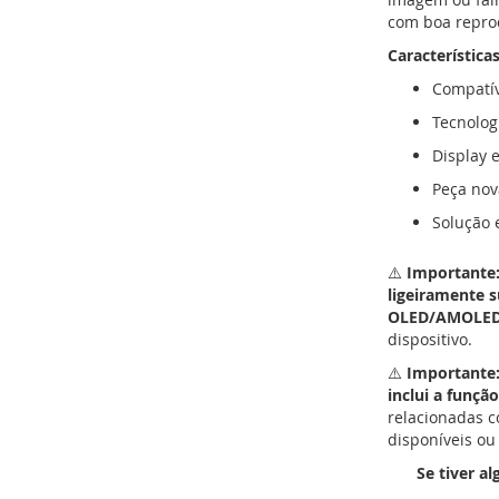
com boa reprod
Características
Compatív
Tecnologi
Display e
Peça nov
Solução
⚠️
Importante
ligeiramente s
OLED/AMOLE
dispositivo.
⚠️
Importante
inclui a funçã
relacionadas c
disponíveis ou
Se tiver a