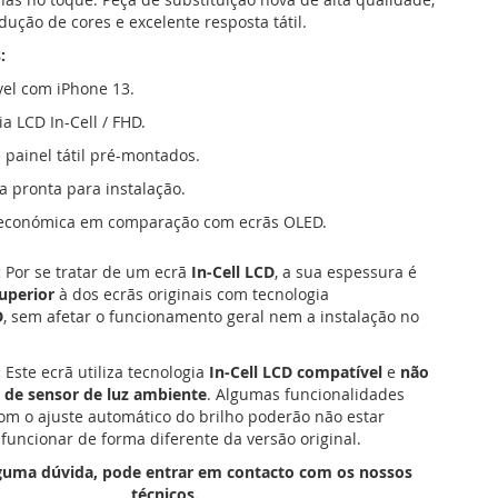
ução de cores e excelente resposta tátil.
:
el com iPhone 13.
a LCD In-Cell / FHD.
 painel tátil pré-montados.
a pronta para instalação.
 económica em comparação com ecrãs OLED.
:
Por se tratar de um ecrã
In-Cell LCD
, a sua espessura é
uperior
à dos ecrãs originais com tecnologia
D
, sem afetar o funcionamento geral nem a instalação no
:
Este ecrã utiliza tecnologia
In-Cell LCD compatível
e
não
o de sensor de luz ambiente
. Algumas funcionalidades
om o ajuste automático do brilho poderão não estar
 funcionar de forma diferente da versão original.
lguma dúvida, pode entrar em contacto com os nossos
técnicos.