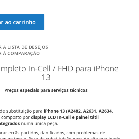
r ao carrinho
 À LISTA DE DESEJOS
R À COMPARAÇÃO
mpleto In-Cell / FHD para iPhone
13
Preços especiais para serviços técnicos
de substituição para
iPhone 13 (A2482, A2631, A2634,
, composto por
display LCD In-Cell e painel tátil
integrados
numa única peça.
arar ecrãs partidos, danificados, com problemas de
as no toque. Peça de substituição nova de alta qualidade,