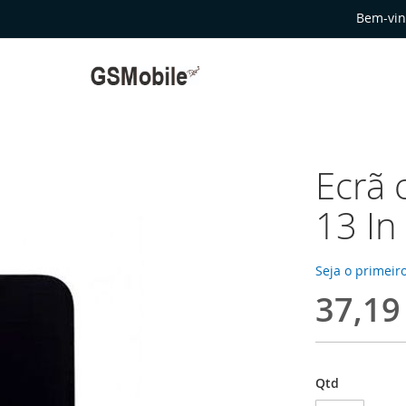
Bem-vin
Ecrã 
13 In
Seja o primeiro
37,19
Qtd