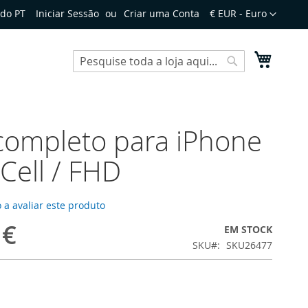
Moeda
do PT
Iniciar Sessão
Criar uma Conta
€ EUR - Euro
O Meu 
Search
Search
completo para iPhone
 Cell / FHD
 a avaliar este produto
 €
EM STOCK
SKU
SKU26477