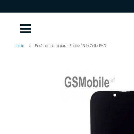
Ir
para
o
Conteúdo
Início
Ecrã completo para iPhone 13 In Cell / FHD
Saltar
para
o
final
da
Galeria
de
imagens