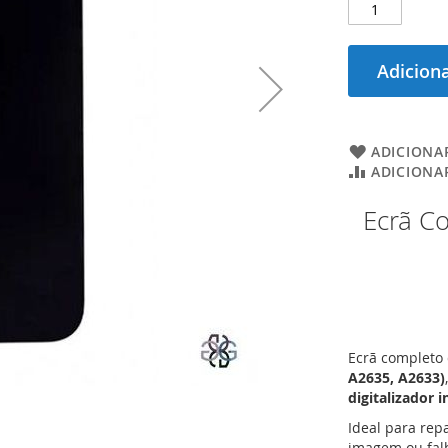
Adiciona
ADICIONAR
ADICIONA
Ecrã Co
Ecrã completo 
A2635, A2633)
digitalizador 
Ideal para rep
imagem ou falh