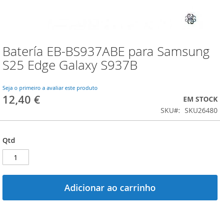
Batería EB-BS937ABE para Samsung
Saltar
para
S25 Edge Galaxy S937B
o
início
da
Seja o primeiro a avaliar este produto
12,40 €
Galeria
EM STOCK
de
SKU
SKU26480
imagens
Qtd
Adicionar ao carrinho