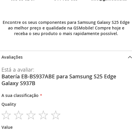
Encontre os seus componentes para Samsung Galaxy S25 Edge
ao melhor preço e qualidade na GSMobile! Compre hoje e
receba o seu produto o mais rapidamente possível.
Avaliações
Está a avaliar:
Batería EB-BS937ABE para Samsung S25 Edge
Galaxy S937B
A sua classificação
Quality
1
2
3
4
5
Value
star
stars
stars
stars
stars